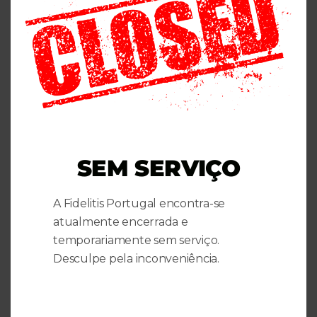
tabela de incapacidades
,
a junta médica emite
um
atestado médico de incapacidade
multiuso
, que comprova os resultados obtidos
através de um valor de percentagem. A
percentagem de incapacidade vai encaixar em um
dos 3 níveis possíveis:
Ligeiro.
SEM SERVIÇO
Moderado.
Grave.
A Fidelitis Portugal encontra-se
atualmente encerrada e
temporariamente sem serviço.
Abaixo pode encontrar uma
lista de doenças por
Desculpe pela inconveniência.
ordem alfabética com algumas das patologias
que podem causar e dar direito a uma
incapacidade permanente para o trabalho
, bem
como, para obter o atestado multiusos. Estas