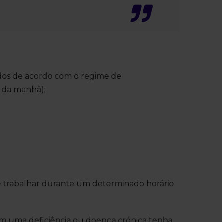
ados de acordo com o regime de
h da manhã);
 trabalhar durante um determinado horário
m uma deficiência ou doença crónica tenha