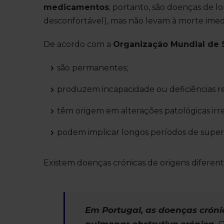
medicamentos
; portanto, são doenças de l
desconfortável), mas não levam à morte imedia
De acordo com a
Organização Mundial de
são permanentes;
produzem incapacidade ou deficiências re
têm origem em alterações patológicas irr
podem implicar longos períodos de superv
Existem doenças crónicas de origens diferen
Em Portugal, as doenças cróni