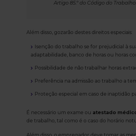
Artigo 85.º do Código do Trabalho
Além disso, gozarão destes direitos especiais:
Isenção do trabalho se for prejudicial à
adaptabilidade, banco de horas ou horas co
Possibilidade de não trabalhar horas extrao
Preferência na admissão ao trabalho a tem
Proteção especial em caso de inaptidão pa
É necessário um exame ou
atestado médic
de trabalho, tal como é o caso do horário not
Além disso, o empregador deve tomar as med