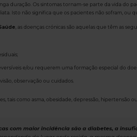
onga duração. Os sintomas tornam-se parte da vida do p
ta. Isto não significa que os pacientes não sofram, ou q
 Saúde
, as doenças crónicas são aquelas que têm as segui
siduais;
eversíveis e/ou requerem uma formação especial do doent
isão, observação ou cuidados.
tes, tais como asma, obesidade, depressão, hipertensão 
cas com maior incidência são a diabetes, a insufi