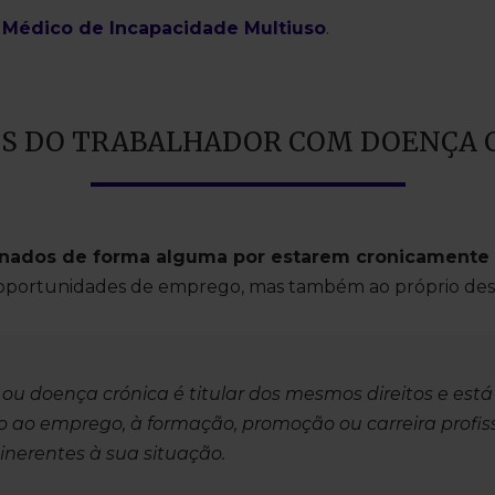
 Médico de Incapacidade Multiuso
.
OS DO TRABALHADOR COM DOENÇA 
minados de forma alguma por estarem cronicament
o a oportunidades de emprego, mas também ao próprio des
 ou doença crónica é titular dos mesmos direitos e est
 ao emprego, à formação, promoção ou carreira profiss
inerentes à sua situação.