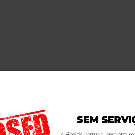
 incapacitantes para o trabalho em Portugal
.
SEM SERVI
A Fidelitis Portugal encontra-se