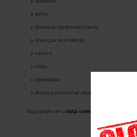
diabetes;
asma;
doenças cardiovasculares;
doenças reumáticas;
cancro;
visão;
obesidade;
doença pulmonar obstrutiva crónica.
Aqui pode ver a
lista completa de doenças