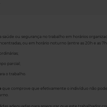
.
 sua saúde ou segurança no trabalho em horários organiz
ncentradas, ou em horário noturno (entre as 20h e as 7
rdinárias;
po parcial;
ra o trabalho.
o
que comprove que efetivamente o indivíduo não pode
urno.
idas adequadas para assegurar que este trabalhador co