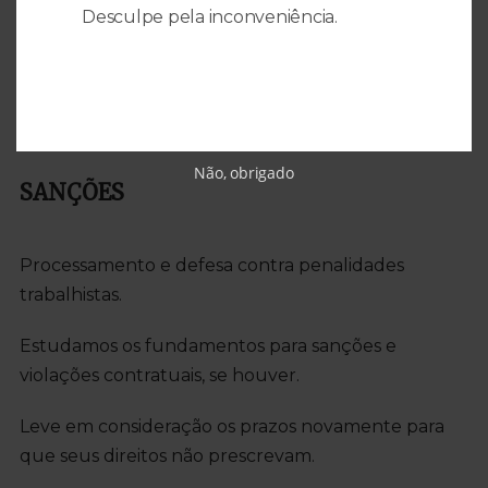
Desculpe pela inconveniência.
Reclamações de salários e acordos que a empresa
pode lhe dever. Cuidado com os prazos, não deixe
passar o tempo já que você é avisado.
Não, obrigado
SANÇÕES
Processamento e defesa contra penalidades
trabalhistas.
Estudamos os fundamentos para sanções e
violações contratuais, se houver.
Leve em consideração os prazos novamente para
que seus direitos não prescrevam.